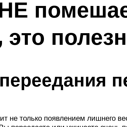
, НЕ помеша
 это полез
переедания п
ит не только появлением лишнего ве
 Вы переедаете или ужинаете очень п