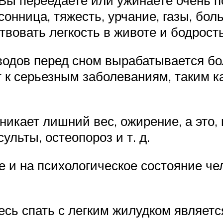
нница, тяжесть, урчание, газы, боль
овать легкость в животе и бодрость
водов перед сном вырабатывается бо
 к серьезным заболеваниям, таким ка
никает лишний вес, ожирение, а это,
льты, остеопороз и т. д.
е и на психологическое состояние чел
есь спать с легким жилудком являетс