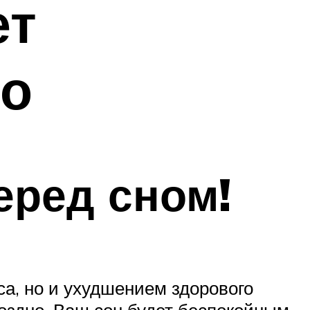
ет
но
еред сном!
са, но и ухудшением здорового
оздно, Ваш сон будет беспокойным.