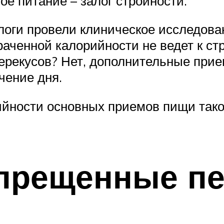
тое питание – залог стройности.
логи провели клиническое исследован
аченной калорийности не ведет к стр
перекусов? Нет, дополнительные пр
чение дня.
ности основных приемов пищи таково
апрещенные п