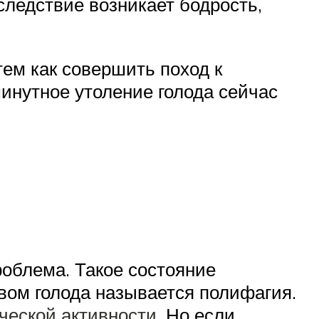
следствие возникает бодрость,
тем как совершить поход к
минутное утоление голода сейчас
роблема. Такое состояние
ом голода называется полифагия.
ческой активности
. Но если