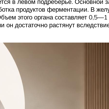
ся в левом подреберье. Основной з
отка продуктов ферментации. В желу
бъем этого органа составляет 0,5—1 
ли он достаточно растянут вследстви