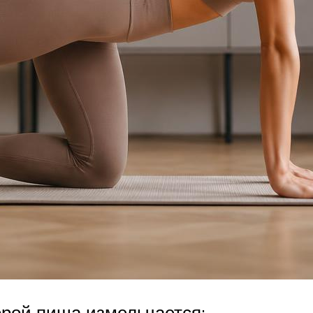
орой пища измельчается;