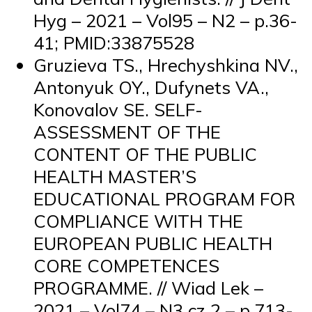
Hyg – 2021 – Vol95 – N2 – p.36-
41; PMID:33875528
Gruzieva TS., Hrechyshkina NV.,
Antonyuk OY., Dufynets VA.,
Konovalov SE. SELF-
ASSESSMENT OF THE
CONTENT OF THE PUBLIC
HEALTH MASTER’S
EDUCATIONAL PROGRAM FOR
COMPLIANCE WITH THE
EUROPEAN PUBLIC HEALTH
CORE COMPETENCES
PROGRAMME. // Wiad Lek –
2021 – Vol74 – N3 cz 2 – p.713-