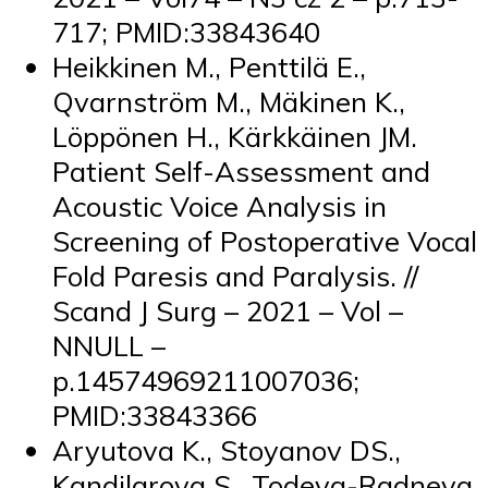
717; PMID:33843640
Heikkinen M., Penttilä E.,
Qvarnström M., Mäkinen K.,
Löppönen H., Kärkkäinen JM.
Patient Self-Assessment and
Acoustic Voice Analysis in
Screening of Postoperative Vocal
Fold Paresis and Paralysis. //
Scand J Surg – 2021 – Vol –
NNULL –
p.14574969211007036;
PMID:33843366
Aryutova K., Stoyanov DS.,
Kandilarova S., Todeva-Radneva