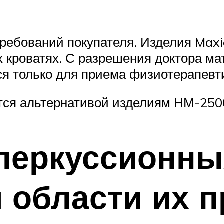
ребований покупателя. Изделия Maxio
 кроватях. С разрешения доктора ма
я только для приема физиотерапевт
тся альтернативой изделиям НМ-250
 перкуссионны
 области их 