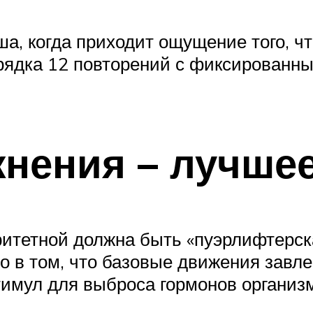
ша, когда приходит ощущение того, ч
орядка 12 повторений с фиксированны
нения – лучшее
итетной должна быть «пуэрлифтерска
о в том, что базовые движения завл
тимул для выброса гормонов организ