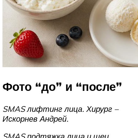
Фото “до” и “после”
SMAS лифтинг лица. Хирург –
Искорнев Андрей.
SMAS подтяжка лица и шеи.