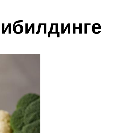
дибилдинге