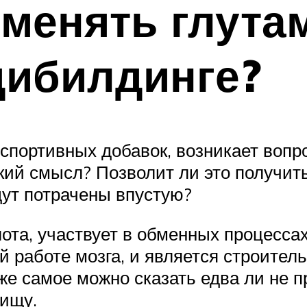
именять глут
дибилдинге?
 спортивных добавок, возникает вопр
окий смысл? Позволит ли это получит
дут потрачены впустую?
лота, участвует в обменных процесса
й работе мозга, и является строите
 же самое можно сказать едва ли не 
пищу.