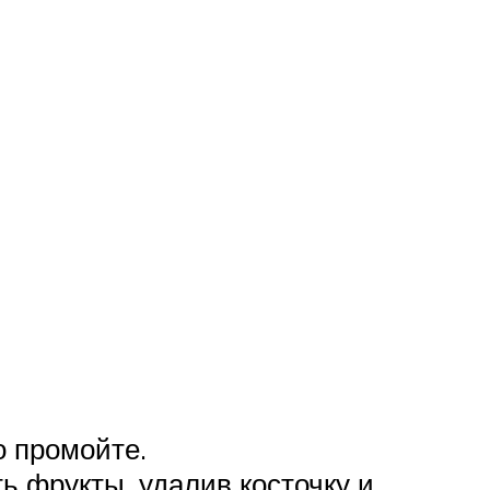
о промойте.
ь фрукты, удалив косточку и