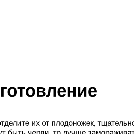
готовление
отделите их от плодоножек, тщательн
ут быть черви, то лучше замораживат