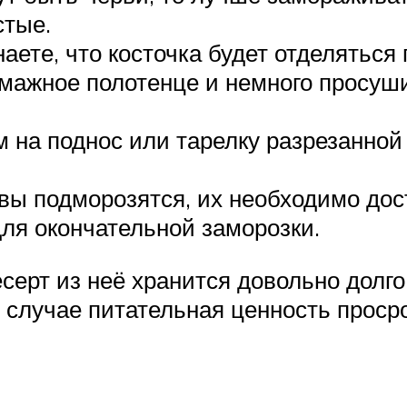
стые.
наете, что косточка будет отделятьс
ажное полотенце и немного просушит
на поднос или тарелку разрезанной 
ивы подморозятся, их необходимо дост
для окончательной заморозки.
серт из неё хранится довольно долго
 случае питательная ценность просро