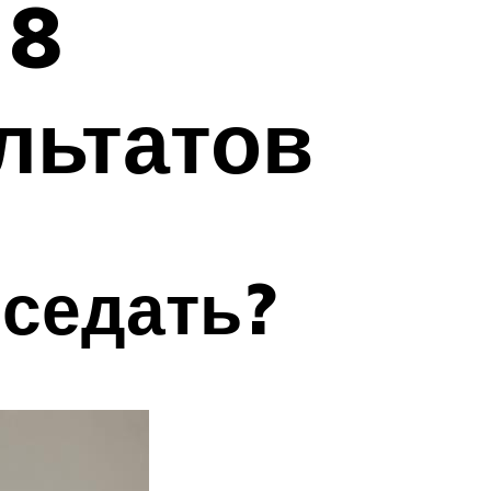
 8
льтатов
седать?