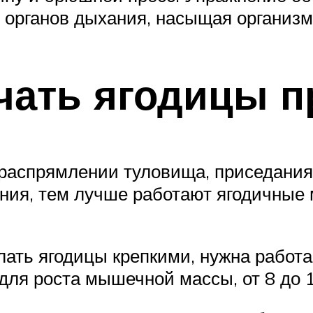
ю органов дыхания, насыщая организ
чать ягодицы 
 распрямлении туловища, приседания
дания, тем лучше работают ягодичны
лать ягодицы крепкими, нужна работа
ля роста мышечной массы, от 8 до 1