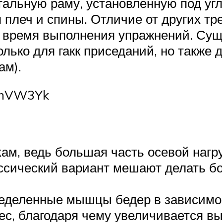
альную раму, установленную под угло
плеч и спины. Отличие от других тре
о время выполнения упражнений. С
олько для гакк приседаний, но также
ам).
rSmVW3Yk
ам, ведь большая часть осевой нагр
ассический вариант мешают делать б
еделенные мышцы бедер в зависимост
с, благодаря чему увеличивается вы