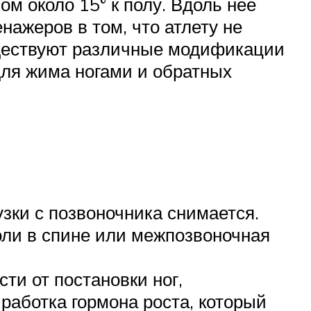
м около 15° к полу. Вдоль нее
нажеров в том, что атлету не
уществуют различные модификации
 для жима ногами и обратных
узки с позвоночника снимается.
оли в спине или межпозвоночная
и от постановки ног,
работка гормона роста, который