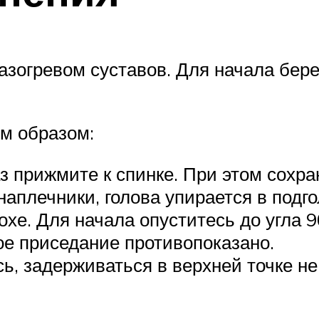
азогревом суставов. Для начала бер
м образом:
аз прижмите к спинке. При этом сохр
аплечники, голова упирается в подго
хе. Для начала опуститесь до угла 9
ое приседание противопоказано.
, задерживаться в верхней точке н