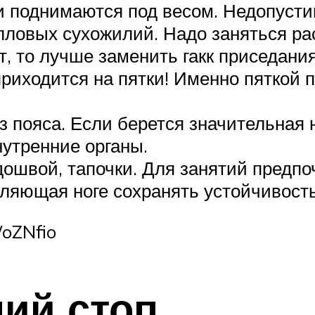
и поднимаются под весом. Недопусти
ловых сухожилий. Надо заняться раст
т, то лучше заменить гакк приседан
риходится на пятки! Именно пяткой п
пояса. Если берется значительная н
нутренние органы.
одошвой, тапочки. Для занятий предп
оляющая ноге сохранять устойчивость
oZNfio
ий стоп