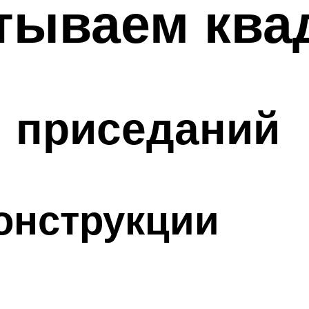
тываем ква
я приседаний
онструкции