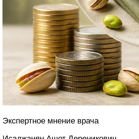
Экспертное мнение врача
Исаджанян Ашот Дереникович