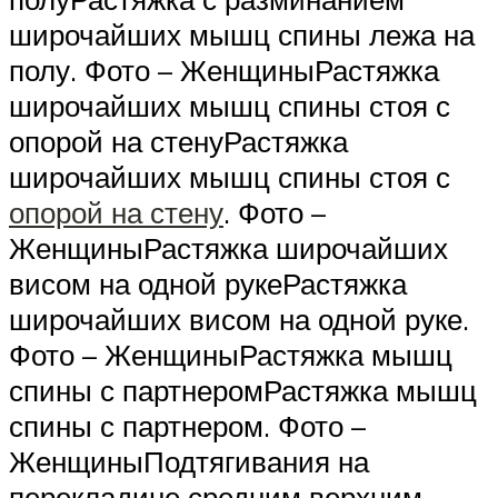
широчайших мышц спины лежа на
полу. Фото – ЖенщиныРастяжка
широчайших мышц спины стоя с
опорой на стенуРастяжка
широчайших мышц спины стоя с
опорой на стену
. Фото –
ЖенщиныРастяжка широчайших
висом на одной рукеРастяжка
широчайших висом на одной руке.
Фото – ЖенщиныРастяжка мышц
спины с партнеромРастяжка мышц
спины с партнером. Фото –
ЖенщиныПодтягивания на
перекладине средним верхним