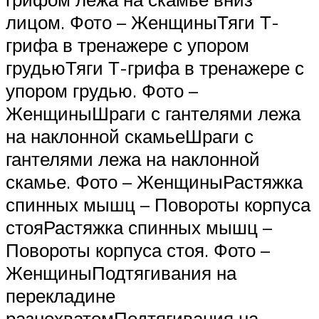
лицом. Фото – ЖенщиныТяги Т-
грифа в тренажере с упором
грудьюТяги Т-грифа в тренажере с
упором грудью. Фото –
ЖенщиныШраги с гантелями лежа
на наклонной скамьеШраги с
гантелями лежа на наклонной
скамье. Фото – ЖенщиныРастяжка
спинных мышц – Повороты корпуса
стояРастяжка спинных мышц –
Повороты корпуса стоя. Фото –
ЖенщиныПодтягивания на
перекладине
разнохватомПодтягивания на