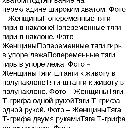
перекладине широким хватом. Фото
– ЖенщиныПопеременные тяги
гири в наклонеПопеременные тяги
гири в наклоне. Фото –
ЖенщиныПопеременные тяги гирь
в упоре лежаПопеременные тяги
гирь в упоре лежа. Фото –
ЖенщиныТяги штанги к животу в
полунаклонеТяги штанги к животу в
полунаклоне. Фото – ЖенщиныТяги
Т-грифа одной рукойТяги Т-грифа
одной рукой. Фото – ЖенщиныТяга
Т-грифа двумя рукамиТяга Т-грифа
двумя руками. Фото –