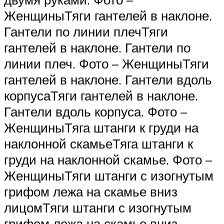
ЖенщиныТяги гантелей в наклоне.
Гантели по линии плечТяги
гантелей в наклоне. Гантели по
линии плеч. Фото – ЖенщиныТяги
гантелей в наклоне. Гантели вдоль
корпусаТяги гантелей в наклоне.
Гантели вдоль корпуса. Фото –
ЖенщиныТяга штанги к груди на
наклонной скамьеТяга штанги к
груди на наклонной скамье. Фото –
ЖенщиныТяги штанги с изогнутым
грифом лежа на скамье вниз
лицомТяги штанги с изогнутым
грифом лежа на скамье вниз