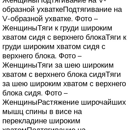
образной ухваткеПодтягивание на
V-образной ухватке. Фото –
ЖенщиныТяги к груди широким
хватом сидя с верхнего блокаТяги к
груди широким хватом сидя с
верхнего блока. Фото –
ЖенщиныТяги за шею широким
хватом с верхнего блока сидяТяги
за шею широким хватом с верхнего
блока сидя. Фото –
ЖенщиныРастяжение широчайших
мышц спины в висе на
перекладине широким
хватомПодтягивание на