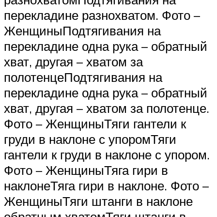
перекладине разнохватом. Фото –
ЖенщиныПодтягивания на
перекладине одна рука – обратный
хват, другая – хватом за
полотенцеПодтягивания на
перекладине одна рука – обратный
хват, другая – хватом за полотенце.
Фото – ЖенщиныТяги гантели к
груди в наклоне с упоромТяги
гантели к груди в наклоне с упором.
Фото – ЖенщиныТяга гири в
наклонеТяга гири в наклоне. Фото –
ЖенщиныТяги штанги в наклоне
обратным хватомТяги штанги в