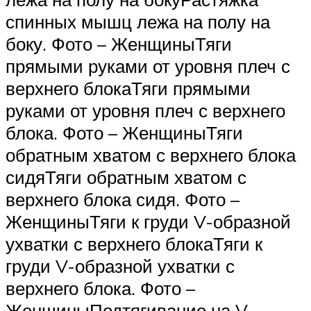
спинных мышц лежа на полу на
боку. Фото – ЖенщиныТяги
прямыми руками от уровня плеч с
верхнего блокаТяги прямыми
руками от уровня плеч с верхнего
блока. Фото – ЖенщиныТяги
обратным хватом с верхнего блока
сидяТяги обратным хватом с
верхнего блока сидя. Фото –
ЖенщиныТяги к груди V-образной
ухватки с верхнего блокаТяги к
груди V-образной ухватки с
верхнего блока. Фото –
ЖенщиныПодтягивание на V-