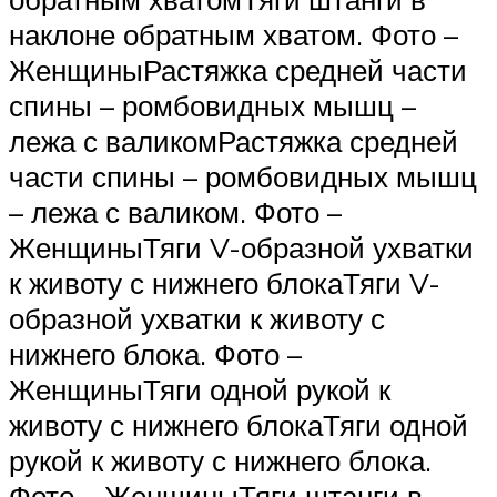
наклоне обратным хватом. Фото –
ЖенщиныРастяжка средней части
спины – ромбовидных мышц –
лежа с валикомРастяжка средней
части спины – ромбовидных мышц
– лежа с валиком. Фото –
ЖенщиныТяги V-образной ухватки
к животу с нижнего блокаТяги V-
образной ухватки к животу с
нижнего блока. Фото –
ЖенщиныТяги одной рукой к
животу с нижнего блокаТяги одной
рукой к животу с нижнего блока.
Фото – ЖенщиныТяги штанги в