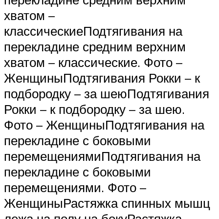
хватом –
классическиеПодтягивания на
перекладине средним верхним
хватом – классические. Фото –
ЖенщиныПодтягивания Рокки – к
подбородку – за шеюПодтягивания
Рокки – к подбородку – за шею.
Фото – ЖенщиныПодтягивания на
перекладине с боковыми
перемещениямиПодтягивания на
перекладине с боковыми
перемещениями. Фото –
ЖенщиныРастяжка спинных мышц
лежа на полу на бокуРастяжка