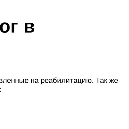
ог в
вленные на реабилитацию. Так же
: