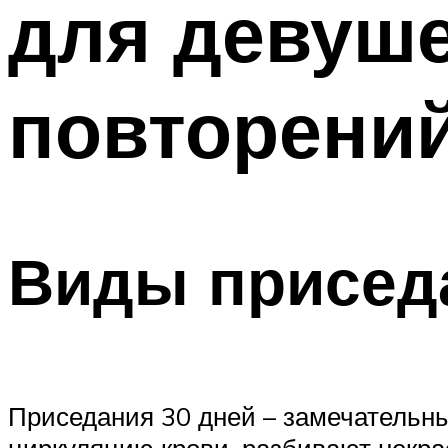
для девуше
повторений
Виды присед
Приседания 30 дней – замечательн
циркуляцию крови, разбивают некра