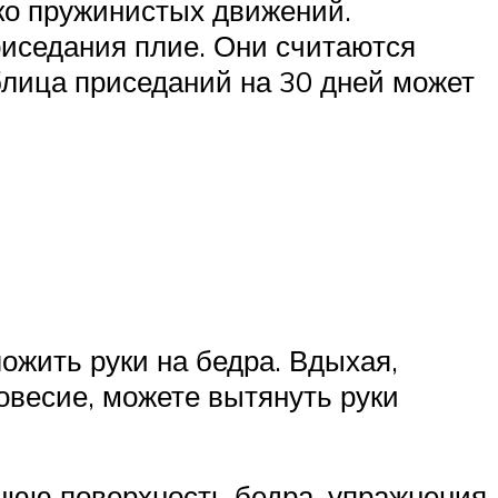
ько пружинистых движений.
риседания плие. Они считаются
блица приседаний на 30 дней может
ожить руки на бедра. Вдыхая,
овесие, можете вытянуть руки
нюю поверхность бедра, упражнения