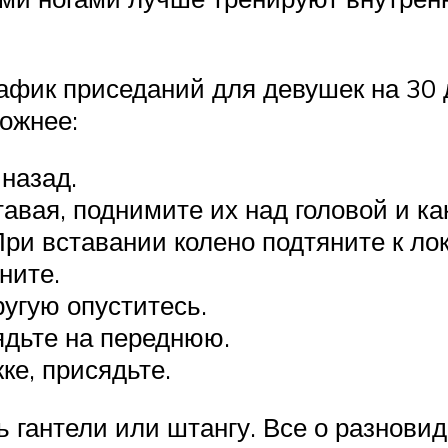
рафик приседаний для девушек на 30
ложнее:
назад.
тавая, поднимите их над головой и ка
При вставании колено подтяните к ло
ните.
ругую опуститесь.
ядьте на переднюю.
ке, присядьте.
 гантели или штангу. Все о разновид