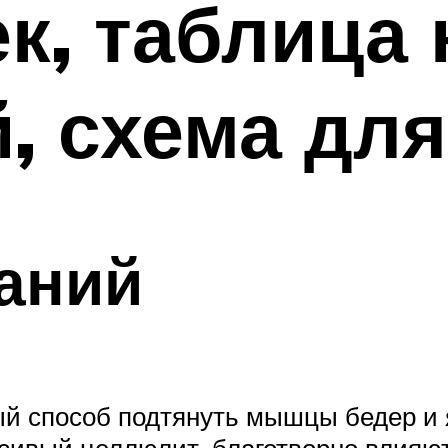
к, таблица 
, схема дл
аний
ый способ подтянуть мышцы бедер и 
сивый целлюлит, благотворно влияют