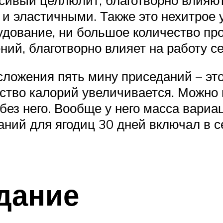
 эластичными. Также это нехитрое у
дование, ни большое количество про
ий, благотворно влияет на работу се
сложения пять мину приседаний – это
ство калорий увеличивается. Можно 
 без него. Вообще у него масса вари
аний для ягодиц 30 дней включал в с
дание