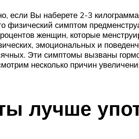
, если Вы наберете 2-3 килограмма.
то физический симптом предменстру
 процентов женщин, которые менстру
зических, эмоциональных и поведенч
есячных. Эти симптомы вызваны гор
смотрим несколько причин увеличения
ты лучше упо