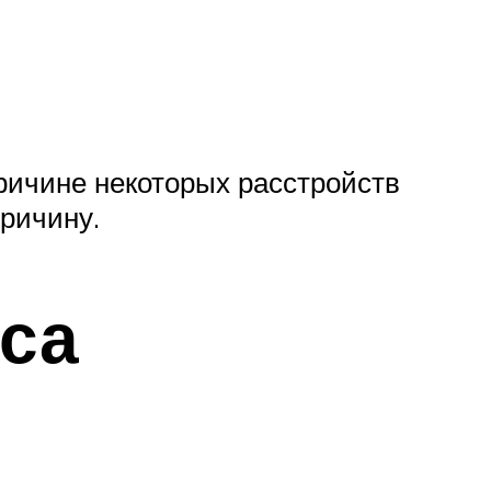
причине некоторых расстройств
причину.
еса