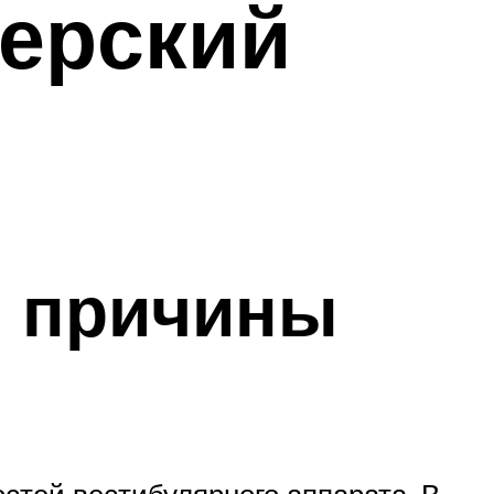
верский
: причины
стей вестибулярного аппарата. В