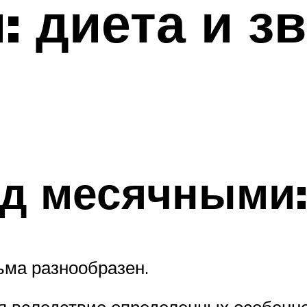
 диета и з
ед месячными
ьма разнообразен.
я вследствие определенных особенно