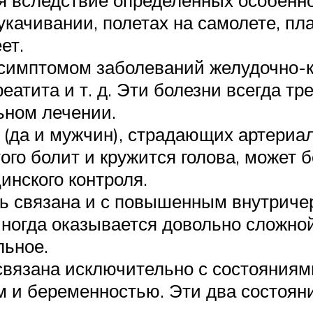
укачивании, полетах на самолете, пл
ет.
симптомом заболеваний желудочно-к
реатита и т. д. Эти болезни всегда т
ьном лечении.
 (да и мужчин), страдающих артериа
ого болит и кружится голова, может б
инского контроля.
ть связана и с повышенным внутрич
иногда оказывается довольно сложно
льное.
связана исключительно с состояния
и беременностью. Эти два состояни