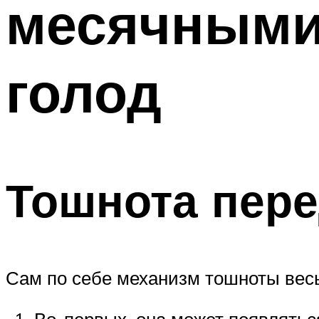
месячными:
голод
Тошнота пер
Сам по себе механизм тошноты вес
Во-первых, она может появлятьс