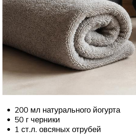
200 мл натурального йогурта
50 г черники
1 ст.л. овсяных отрубей