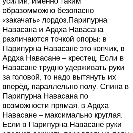
усилий, именно таким
образомможно безопасно
«закачать» лордоз.Парипурна
Навасана и Ардха Навасана
различаются точкой опоры: в
Парипурна Навасане это копчик, в
Ардха Навасане – крестец. Если в
Навасане трудно удерживать руки
за головой, то надо вытянуть их
вперёд, параллельно полу. Спина в
Парипурна Навасана по
возможности прямая, в Ардха
Навасане – максимально круглая.
Если в Парипурна Навасане руки