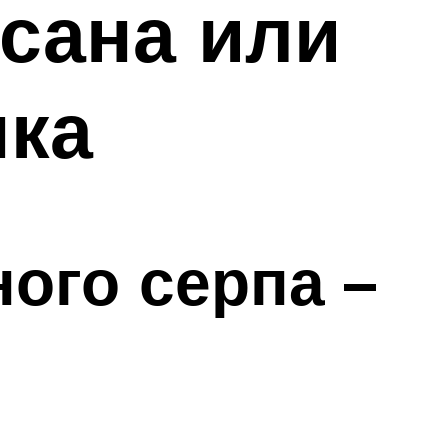
асана или
нка
ного серпа –