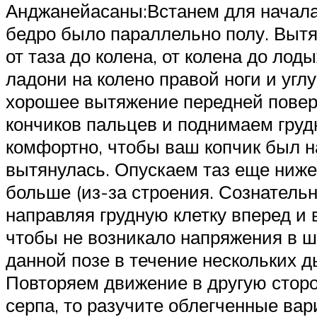
Анджанейасаны:Встанем для начала 
бедро было параллельно полу. Вытя
от таза до колена, от колена до ло
ладони на колено правой ноги и угл
хорошее вытяжение передней поверх
кончиков пальцев и поднимаем груд
комфортно, чтобы ваш копчик был н
вытянулась. Опускаем таз еще ниже
больше (из-за строения. Сознатель
направляя грудную клетку вперед и 
чтобы не возникало напряжения в ш
данной позе в течение нескольких д
Повторяем движение в другую сторо
серпа, то разучите облегченные ва