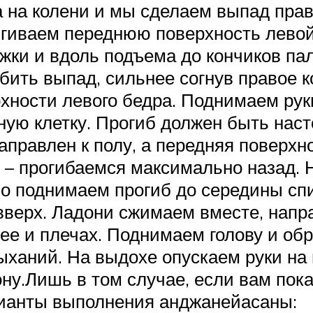
на колени и мы сделаем выпад право
гиваем переднюю поверхность левой 
дыжки и вдоль подъема до кончиков па
убить выпад, сильнее согнув правое к
ности левого бедра. Поднимаем руки
ную клетку. Прогиб должен быть нас
аправлен к полу, а передняя поверхн
 – прогибаемся максимально назад. 
но поднимаем прогиб до середины спи
вверх. Ладони сжимаем вместе, направ
ее и плечах. Поднимаем голову и обр
ыханий. На выдохе опускаем руки на 
ну.Лишь в том случае, если вам пока
рианты выполнения анджанейасаны: