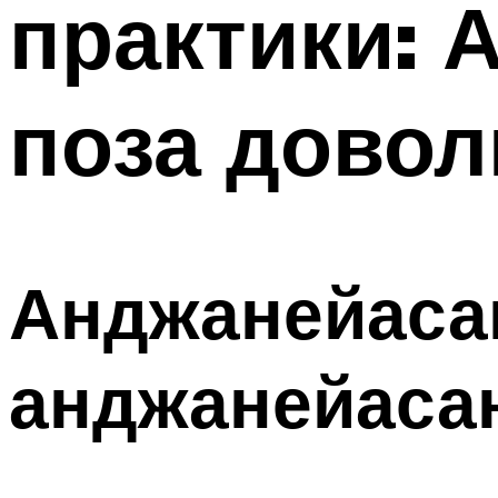
практики: 
поза довол
Анджанейасан
анджанейаса