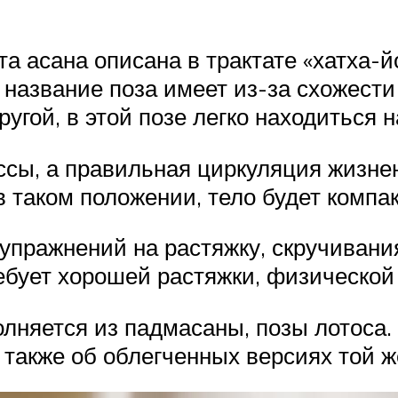
та асана описана в трактате «хатха-
 название поза имеет из-за схожести
угой, в этой позе легко находиться н
сы, а правильная циркуляция жизнен
 в таком положении, тело будет компа
упражнений на растяжку, скручивани
ебует хорошей растяжки, физической 
лняется из падмасаны, позы лотоса.
 также об облегченных версиях той ж