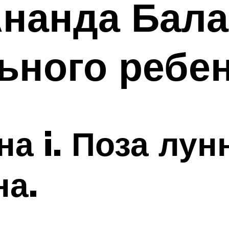
Ананда Бал
ьного ребе
а i. Поза лун
на.